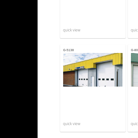
quick view
quic
G-5138
G-80
quick view
quic