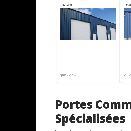
TG-6200
TG-
quick view
quic
Portes Comm
Spécialisées