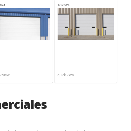
8024
TG-8524
k view
quick view
erciales