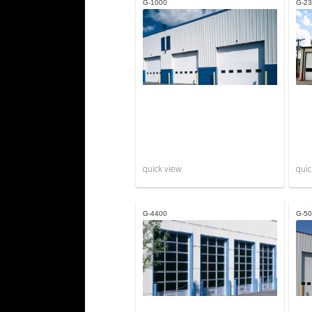
G-1000
G-23
quick view
quic
G-4400
G-50