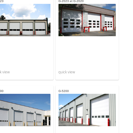
23
G-2023 et G-2020
k view
quick view
00
G-5200