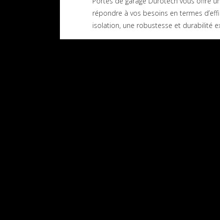
Portes de garage Durotech vous offre u
répondre à vos besoins en termes d’effic
isolation, une robustesse et durabilité
Porte Piéton
quick view