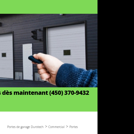
>
>
Portes de garage Durotech
Commercial
Portes