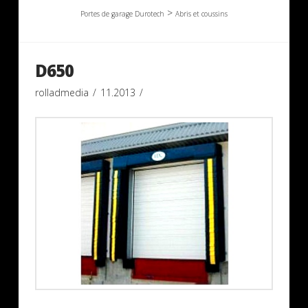
>
Portes de garage Durotech
Abris et coussins
D650
rolladmedia
11.2013