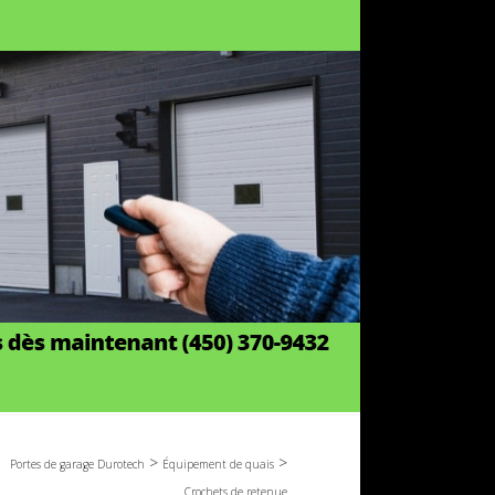
>
>
Portes de garage Durotech
Équipement de quais
Crochets de retenue