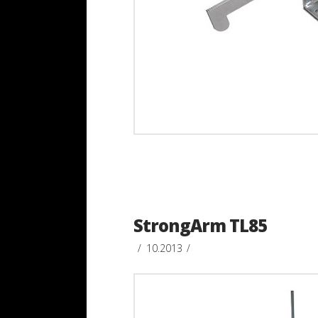
StrongArm TL85
10.2013