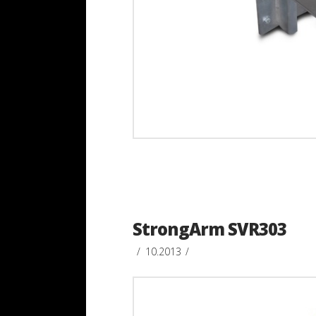
StrongArm SVR303
10.2013