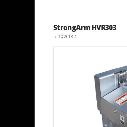
StrongArm HVR303
10.2013