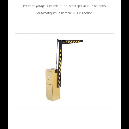
>
>
Portes de garage Durotech
Industriel spécialisé
Barrières
>
automatiques
Barrière TCBOA Doorlec