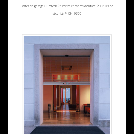
>
>
Portes de garage Durotech
Portes et cadres d'entrée
Grilles de
>
sécurité
CHI 9300