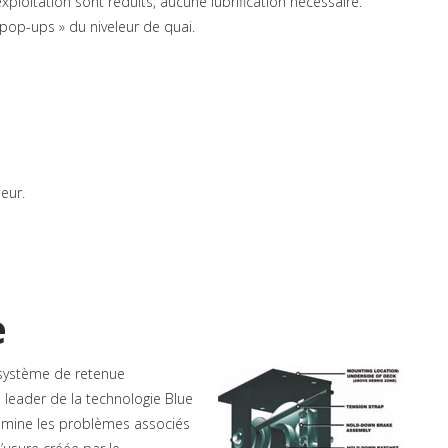
xploitation sont réduits, aucune lubrification nécessaire.
 pop-ups » du niveleur de quai.
eur.
e
 système de retenue
 leader de la technologie Blue
élimine les problèmes associés