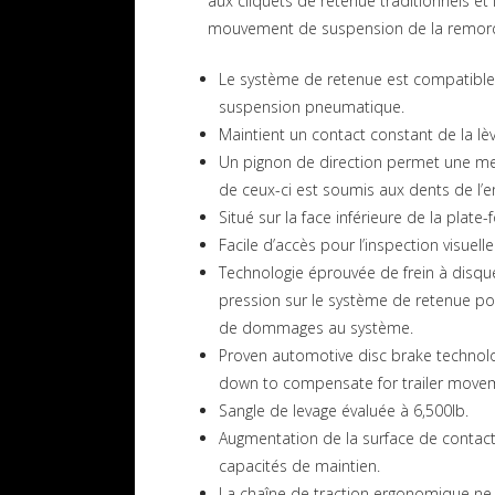
aux cliquets de retenue traditionnels et 
mouvement de suspension de la remor
Le système de retenue est compatible
suspension pneumatique.
Maintient un contact constant de la lèv
Un pignon de direction permet une mei
de ceux-ci est soumis aux dents de l’e
Situé sur la face inférieure de la plat
Facile d’accès pour l’inspection visuelle
Technologie éprouvée de frein à disqu
pression sur le système de retenue 
de dommages au système.
Proven automotive disc brake technolog
down to compensate for trailer movem
Sangle de levage évaluée à 6,500lb.
Augmentation de la surface de contact,
capacités de maintien.
La chaîne de traction ergonomique ne n