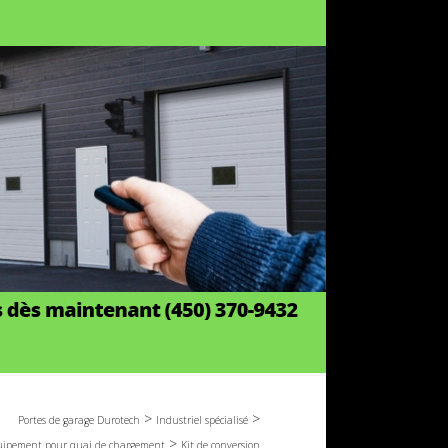
>
>
Portes de garage Durotech
Industriel spécialisé
>
ipement pour quai de chargement
Kit de conversion