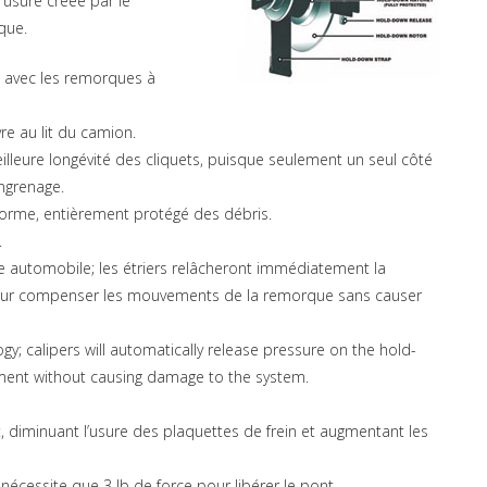
l’usure créée par le
que.
 avec les remorques à
re au lit du camion.
lleure longévité des cliquets, puisque seulement un seul côté
ngrenage.
e-forme, entièrement protégé des débris.
.
e automobile; les étriers relâcheront immédiatement la
pour compenser les mouvements de la remorque sans causer
y; calipers will automatically release pressure on the hold-
ent without causing damage to the system.
 diminuant l’usure des plaquettes de frein et augmentant les
écessite que 3 lb de force pour libérer le pont.