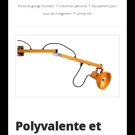
>
>
Portes de garage Durotech
Industriel spécialisé
Équipement pour
>
quai de chargement
Lampe SDL
Polyvalente et