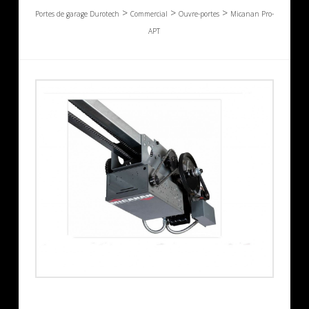
>
>
>
Portes de garage Durotech
Commercial
Ouvre-portes
Micanan Pro-
APT