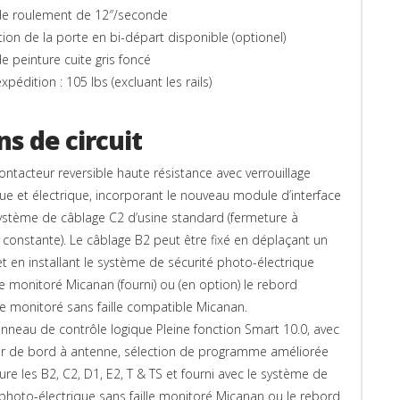
de roulement de 12″/seconde
tion de la porte en bi-départ disponible (optionel)
de peinture cuite gris foncé
xpédition : 105 lbs (excluant les rails)
s de circuit
Contacteur reversible haute résistance avec verrouillage
e et électrique, incorporant le nouveau module d’interface
stème de câblage C2 d’usine standard (fermeture à
 constante). Le câblage B2 peut être fixé en déplaçant un
t en installant le système de sécurité photo-électrique
le monitoré Micanan (fourni) ou (en option) le rebord
ue monitoré sans faille compatible Micanan.
 Panneau de contrôle logique Pleine fonction Smart 10.0, avec
r de bord à antenne, sélection de programme améliorée
ure les B2, C2, D1, E2, T & TS et fourni avec le système de
 photo-électrique sans faille monitoré Micanan ou le rebord