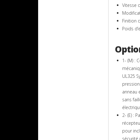
Vitesse 
Modifica
Finition 
Poids d’e
Option
1- (M) : 
mécaniqu
UL325 Sy
pression
anneau e
sans fail
électriq
2- (E) :
récepteu
pour incl
sécurité