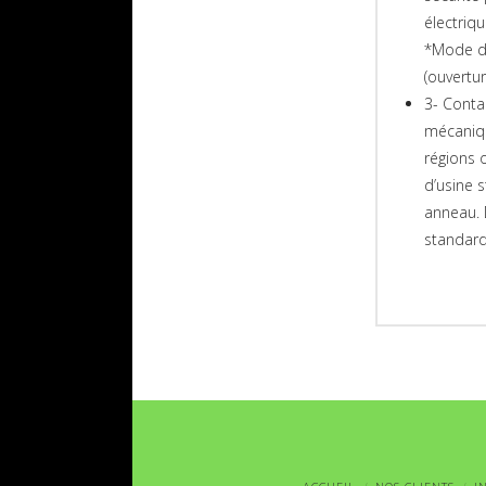
électriq
*Mode d
(ouvertu
3- Conta
mécaniqu
régions 
d’usine s
anneau. 
standard