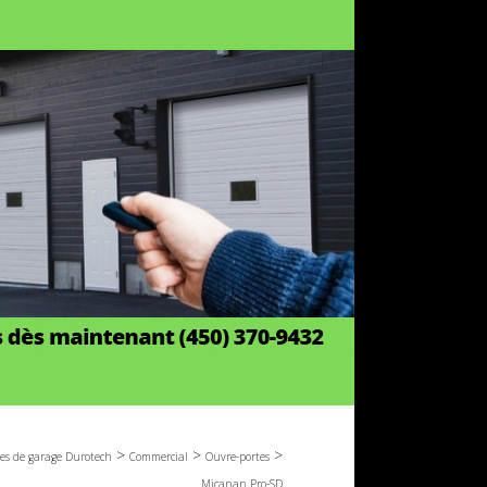
>
>
>
tes de garage Durotech
Commercial
Ouvre-portes
Micanan Pro-SD