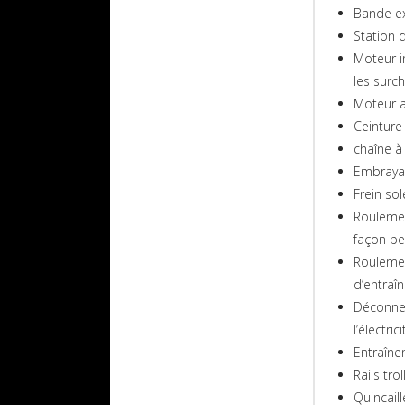
Bande ex
Station 
Moteur i
les surc
Moteur a
Ceinture
chaîne à
Embrayag
Frein so
Roulement
façon p
Roulement
d’entraî
Déconne
l’électri
Entraîne
Rails tro
Quincail