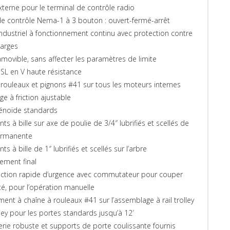
terne pour le terminal de contrôle radio
de contrôle Nema-1 à 3 bouton : ouvert-fermé-arrêt
ndustriel à fonctionnement continu avec protection contre
harges
movible, sans affecter les paramètres de limite
 SL en V haute résistance
 rouleaux et pignons #41 sur tous les moteurs internes
e à friction ajustable
lénoïde standards
s à bille sur axe de poulie de 3/4″ lubrifiés et scellés de
ermanente
s à bille de 1″ lubrifiés et scellés sur l’arbre
nement final
ction rapide d’urgence avec commutateur pour couper
cité, pour l’opération manuelle
ment à chaîne à rouleaux #41 sur l’assemblage à rail trolley
lley pour les portes standards jusqu’à 12′
lerie robuste et supports de porte coulissante fournis