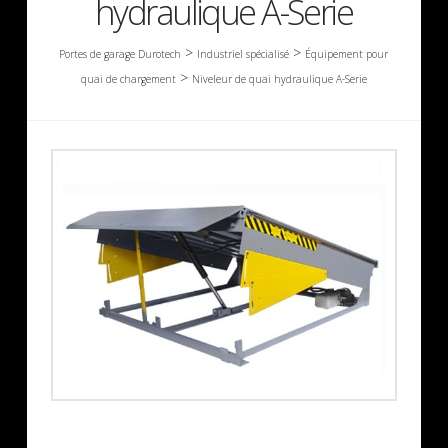
hydraulique A-Serie
>
>
Portes de garage Durotech
Industriel spécialisé
Équipement pour
>
quai de chargement
Niveleur de quai hydraulique A-Serie