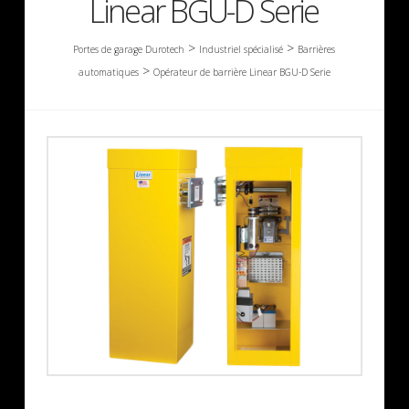
Linear BGU-D Serie
>
>
Portes de garage Durotech
Industriel spécialisé
Barrières
>
automatiques
Opérateur de barrière Linear BGU-D Serie