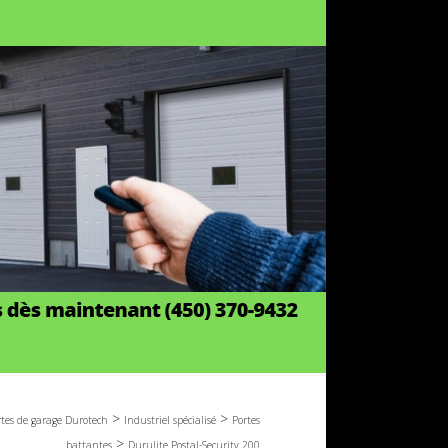
>
>
rtes de garage Durotech
Industriel spécialisé
Portes
>
battantes
Durulite Postal-Security 200