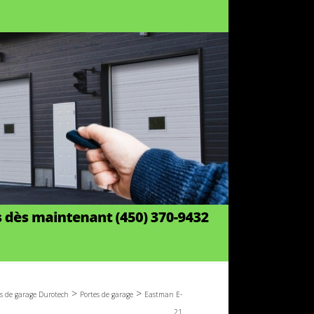
>
>
es de garage Durotech
Portes de garage
Eastman E-
21