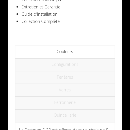
Entretien et Garantie
Guide d'Installation
Collection Complète
Couleurs
Configurations
Fenêtres
Verres
Ferronnerie
Quincaillerie
La Eastman E-23 est offerte dans un choix de 9