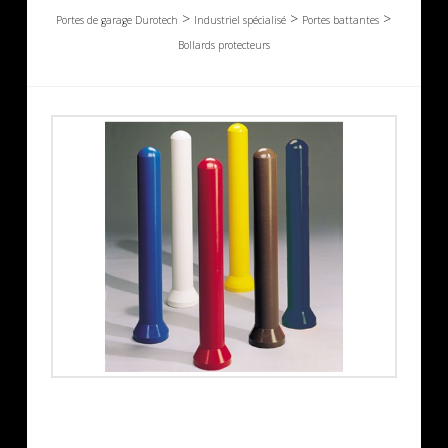
>
>
>
Portes de garage Durotech
Industriel spécialisé
Portes battantes
Bollards protecteurs