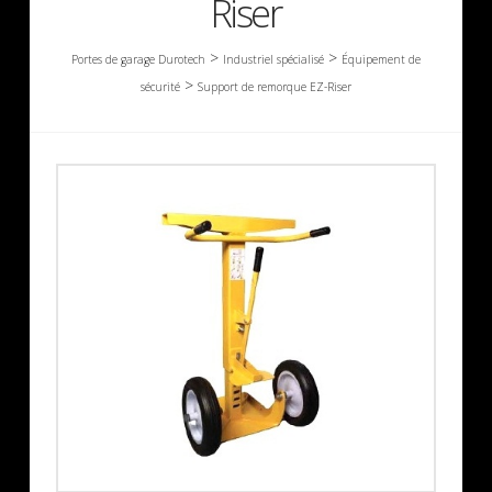
Riser
>
>
Portes de garage Durotech
Industriel spécialisé
Équipement de
>
sécurité
Support de remorque EZ-Riser