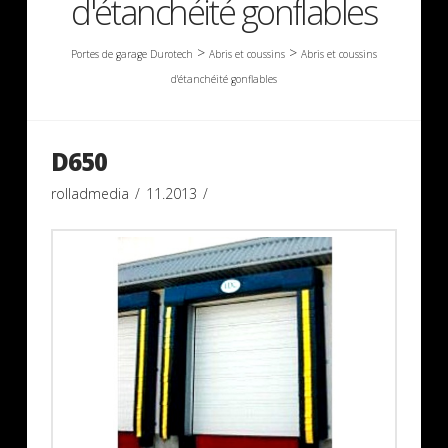
d'étanchéité gonflables
>
>
Portes de garage Durotech
Abris et coussins
Abris et coussins
d'étanchéité gonflables
D650
rolladmedia
11.2013