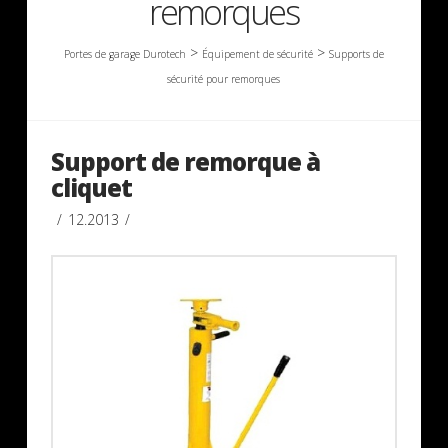
remorques
>
>
Portes de garage Durotech
Équipement de sécurité
Supports de
sécurité pour remorques
Support de remorque à
cliquet
12.2013