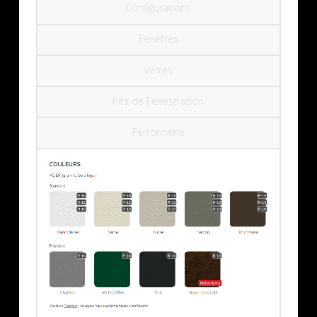
Configurations
Fenêtres
Verres
Kits de Fenestration
Ferronnerie